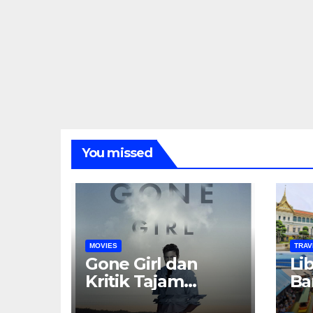
You missed
MOVIES
TRAV
Gone Girl dan
Li
Kritik Tajam
Ba
terhadap
Ku