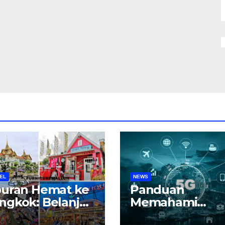
EL
NEWS
buran Hemat ke
Panduan
ngkok: Belanja,
Memahami
liner, dan
Teknologi 5G di