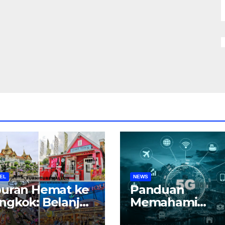
EL
NEWS
buran Hemat ke
Panduan
ngkok: Belanja,
Memahami
liner, dan
Teknologi 5G di