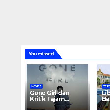
You missed
MOVIES
TRAV
Gone Girl dan
Li
Kritik Tajam
Ba
terhadap
Ku