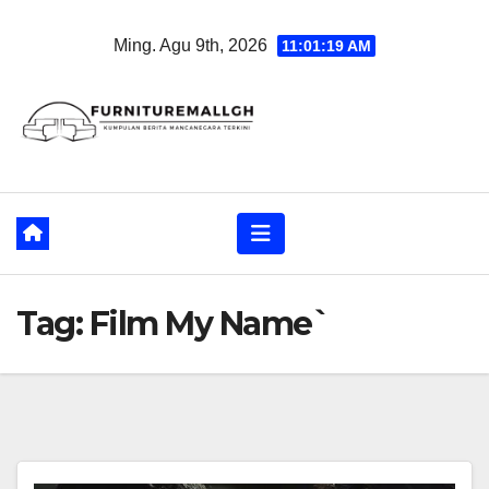
Skip
Ming. Agu 9th, 2026
11:01:19 AM
to
content
Tag:
Film My Name`