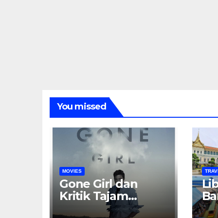
You missed
MOVIES
TRAV
Gone Girl dan
Li
Kritik Tajam
Ba
terhadap
Ku