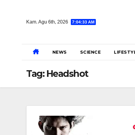
Skip
to
Kam. Agu 6th, 2026
7:04:34 AM
content
NEWS
SCIENCE
LIFESTY
Tag:
Headshot