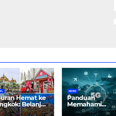
EL
NEWS
buran Hemat ke
Panduan
ngkok: Belanja,
Memahami
liner, dan
Teknologi 5G di