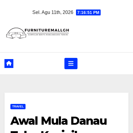
Skip
Sel. Agu 11th, 2026
7:16:52 PM
to
content
TRAVEL
Awal Mula Danau