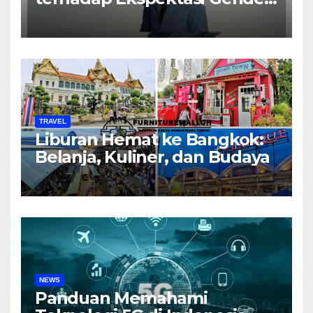
dalam Rumah Tangga
TRAVEL
Liburan Hemat ke Bangkok:
Belanja, Kuliner, dan Budaya
NEWS
Panduan Memahami