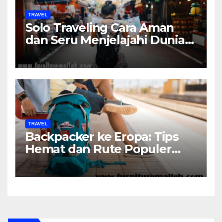
TRAVEL
Solo Traveling Cara Aman
dan Seru Menjelajahi Dunia
Sendirian
TRAVEL
Backpacker ke Eropa: Tips
Hemat dan Rute Populer
untuk Pemula