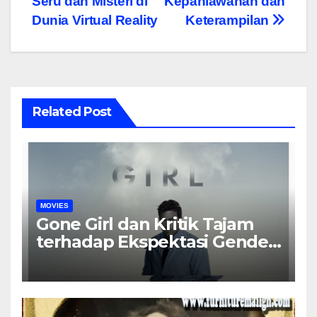
Seru dan Misteri di
Kepahlawanan dan
Dunia Virtual Reality
Keterampilan
Related Post
MOVIES
Gone Girl dan Kritik Tajam
terhadap Ekspektasi Gender
dalam Rumah Tangga