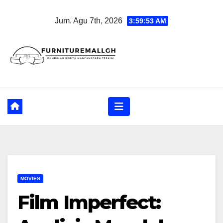
Skip
Jum. Agu 7th, 2026
3:59:54 AM
to
content
MOVIES
Film Imperfect: