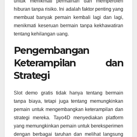
untuk menikmati permainan dan memperoleh
hiburan tanpa risiko. Ini adalah faktor penting yang
membuat banyak pemain kembali lagi dan lagi,
menikmati keseruan bermain tanpa kekhawatiran
tentang kehilangan uang.
Pengembangan
Keterampilan dan
Strategi
Slot demo gratis tidak hanya tentang bermain
tanpa biaya, tetapi juga tentang memungkinkan
pemain untuk mengembangkan keterampilan dan
strategi mereka. Tayo4D menyediakan platform
yang memungkinkan pemain untuk bereksperimen
dengan berbagai taruhan dan melihat langsung