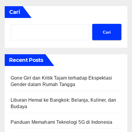
Cari
Cari
Recent Posts
Gone Girl dan Kritik Tajam terhadap Ekspektasi
Gender dalam Rumah Tangga
Liburan Hemat ke Bangkok: Belanja, Kuliner, dan
Budaya
Panduan Memahami Teknologi 5G di Indonesia