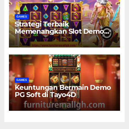
GAMES
Strategi Terbaik
Memenangkan Slot Demo
Pragmatic Tayo4D
GAMES
Keuntungan Bermain Demo
PG Soft di Tayo4D