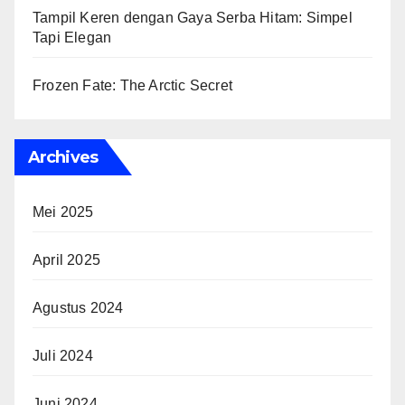
Tampil Keren dengan Gaya Serba Hitam: Simpel
Tapi Elegan
Frozen Fate: The Arctic Secret
Archives
Mei 2025
April 2025
Agustus 2024
Juli 2024
Juni 2024