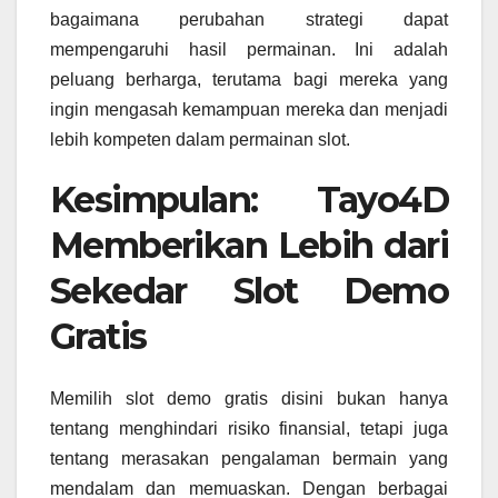
bagaimana perubahan strategi dapat
mempengaruhi hasil permainan. Ini adalah
peluang berharga, terutama bagi mereka yang
ingin mengasah kemampuan mereka dan menjadi
lebih kompeten dalam permainan slot.
Kesimpulan: Tayo4D
Memberikan Lebih dari
Sekedar Slot Demo
Gratis
Memilih slot demo gratis disini bukan hanya
tentang menghindari risiko finansial, tetapi juga
tentang merasakan pengalaman bermain yang
mendalam dan memuaskan. Dengan berbagai