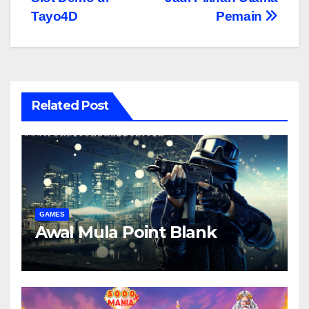
Tayo4D
Pemain
Related Post
GAMES
Awal Mula Point Blank