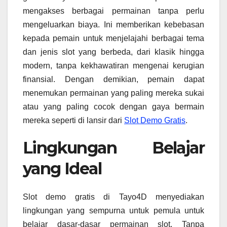
mengakses berbagai permainan tanpa perlu
mengeluarkan biaya. Ini memberikan kebebasan
kepada pemain untuk menjelajahi berbagai tema
dan jenis slot yang berbeda, dari klasik hingga
modern, tanpa kekhawatiran mengenai kerugian
finansial. Dengan demikian, pemain dapat
menemukan permainan yang paling mereka sukai
atau yang paling cocok dengan gaya bermain
mereka seperti di lansir dari
Slot Demo Gratis
.
Lingkungan Belajar
yang Ideal
Slot demo gratis di Tayo4D menyediakan
lingkungan yang sempurna untuk pemula untuk
belajar dasar-dasar permainan slot. Tanpa