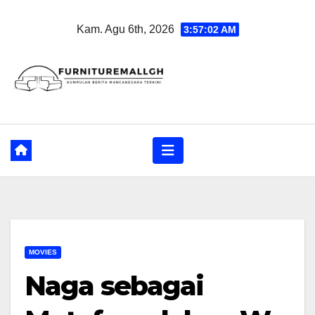
Skip
Kam. Agu 6th, 2026
3:57:03 AM
to
content
MOVIES
Naga sebagai