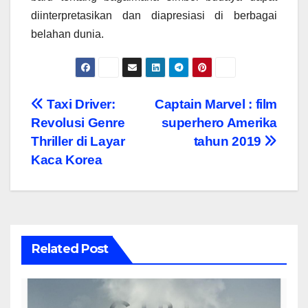
diinterpretasikan dan diapresiasi di berbagai
belahan dunia.
Navigasi
Taxi Driver:
Captain Marvel : film
Revolusi Genre
superhero Amerika
pos
Thriller di Layar
tahun 2019
Kaca Korea
Related Post