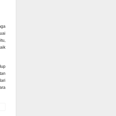
aga
uai
tu,
aik
dup
tan
ari
ara