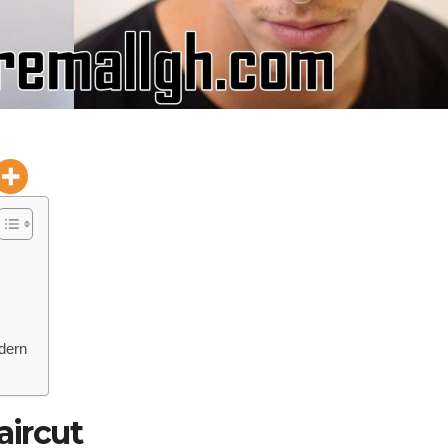
dern
aircut