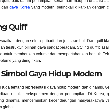
 quiff, baik dalam penampilan sehari-hari maupun di acara-ac
n dan
gaya Korea
yang modern, seringkali dikaitkan dengan ci
ng Quiff
suaikan dengan selera pribadi dan jenis rambut. Dari quiff kla
an terstruktur, pilihan gaya sangat beragam. Styling quiff biasa
x untuk memberikan volume dan mempertahankan bentuk. Tek
volume yang diinginkan.
ai Simbol Gaya Hidup Modern
pi juga tentang representasi gaya hidup modern dan dinamis. G
diaan untuk bereksperimen dengan penampilan. Di Korea, qu
yang dinamis, mencerminkan kecenderungan masyarakatnya y
n global.