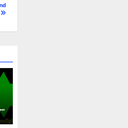
and
i
no