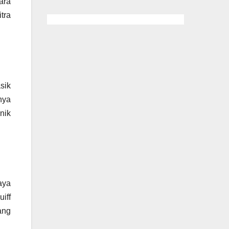
ara
tra
sik
nya
nik
aya
iff
ang