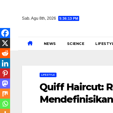
Skip
to
Sab. Agu 8th, 2026
5:36:14 PM
content
NEWS
SCIENCE
LIFESTY
LIFESTYLE
Quiff Haircut:
Mendefinisika