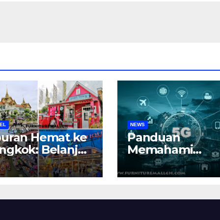
donesia
EL
NEWS
buran Hemat ke
Panduan
ngkok: Belanja,
Memahami
liner, dan
Teknologi 5G di
daya
Indonesia