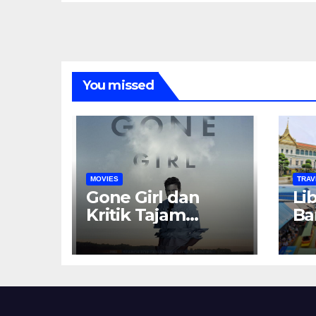
Terkandung
In
You missed
MOVIES
TRAV
Gone Girl dan
Li
Kritik Tajam
Ba
terhadap
Ku
Ekspektasi
Bu
Gender dalam
Rumah Tangga