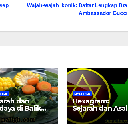
nsep
Wajah-wajah Ikonik: Daftar Lengkap Br
Ambassador Gucc
STYLE
LIFESTYLE
jarah dan
Hexagram:
daya di Balik
Sejarah dan Asal
yur Bening
Usul Simbol Ku
yam di
Ini