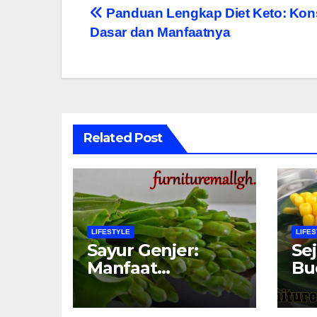
Navigasi
Panduan Lengkap Diet Keto: Ko
Dasar dan Manfaatnya
pos
Related Post
LIFESTYLE
LIFE
Sayur Genjer:
Se
Manfaat
Bu
Kesehatan dan
Sa
Nutrisi yang
Ba