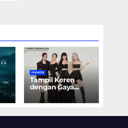
FASHION
Tampil Keren
dengan Gaya
Serba Hitam:
Simpel Tapi
Elegan