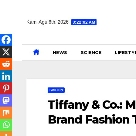
Skip
to
Kam. Agu 6th, 2026
3:22:03 AM
content
NEWS
SCIENCE
LIFESTY
FASHION
Tiffany & Co.:
Brand Fashion 