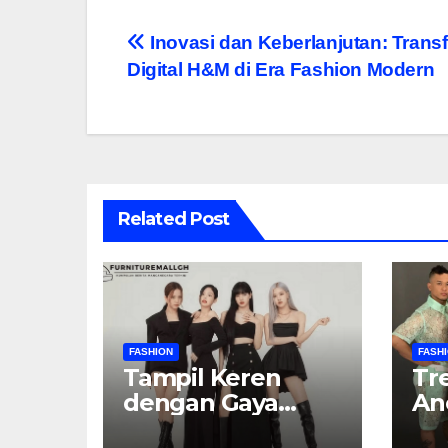
Navigasi
Inovasi dan Keberlanjutan: Trans
Digital H&M di Era Fashion Modern
pos
Related Post
FASHION
FASH
Tampil Keren
Tr
dengan Gaya
An
Serba Hitam:
Ke