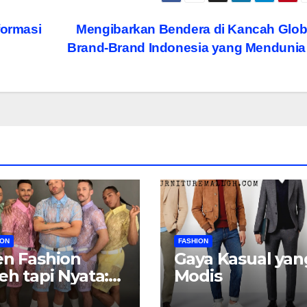
formasi
Mengibarkan Bendera di Kancah Glob
Brand-Brand Indonesia yang Menduni
ION
FASHION
en Fashion
Gaya Kasual yan
eh tapi Nyata:
Modis
tika Busana