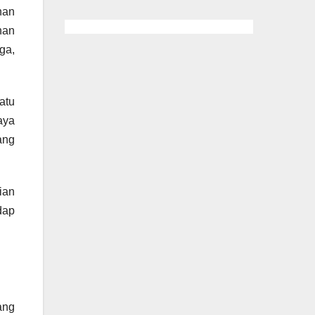
han
han
ga,
atu
aya
ang
ian
dap
ang