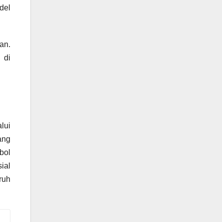
del
an.
 di
lui
ang
bol
ial
ruh