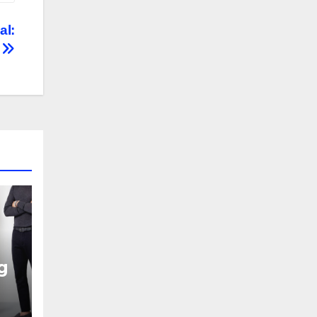
al:
a
g