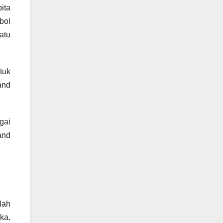
ita
bol
atu
tuk
and
gai
and
lah
ka.