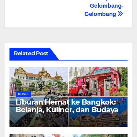
Gelombang-
Gelombang
Related Post
TRAVEL
Liburan Hemat ke Bangkok:
Belanja, Kuliner, dan Budaya